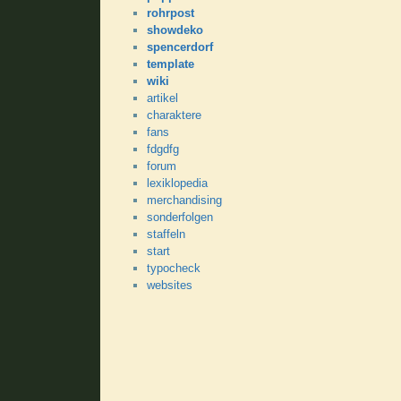
rohrpost
showdeko
spencerdorf
template
wiki
artikel
charaktere
fans
fdgdfg
forum
lexiklopedia
merchandising
sonderfolgen
staffeln
start
typocheck
websites