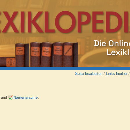
Seite bearbeiten
/
Links hierher
n und
Namensräume
.