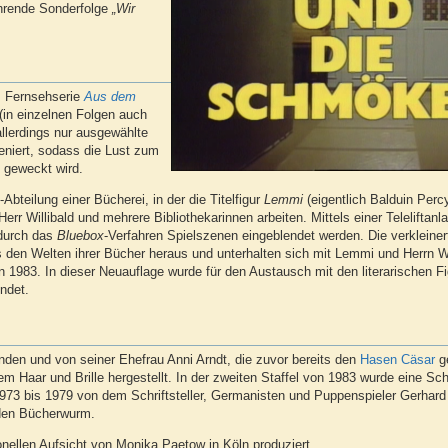
ührende Sonderfolge
„Wir
s Fernsehserie
Aus dem
(in einzelnen Folgen auch
allerdings nur ausgewählte
eniert, sodass die Lust zum
 geweckt wird.
teilung einer Bücherei, in der die Titelfigur
Lemmi
(eigentlich Balduin Perc
r Willibald und mehrere Bibliothekarinnen arbeiten. Mittels einer Teleliftan
 durch das
Bluebox
-Verfahren Spielszenen eingeblendet werden. Die verkleiner
 den Welten ihrer Bücher heraus und unterhalten sich mit Lemmi und Herrn Wi
 1983. In dieser Neuauflage wurde für den Austausch mit den literarischen Fi
ndet.
nden und von seiner Ehefrau Anni Arndt, die zuvor bereits den
Hasen Cäsar
ge
em Haar und Brille hergestellt. In der zweiten Staffel von 1983 wurde eine S
73 bis 1979 von dem Schriftsteller, Germanisten und Puppenspieler Gerhar
 den Bücherwurm.
onellen Aufsicht von Monika Paetow in Köln produziert.