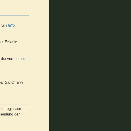
 für
Hallo
ls Enkelin
, die von
Lorenz
 der Sandmann
ilmregisseur
ssendung der