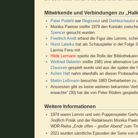
Mitwirkende und Verbindungen zu „Hall
Peter Podehl
war
Regisseur
und
Drehbuchautor
v
Monika Paetow stellte 1979 den Kontakt zwisch
Spencer
gesucht wurden.
Friedrich Arndt
erfand die Figur des Lemmi, schri
Horst Lateika
trat als Schauspieler in der Folge 
Lavinia Fenu mit.
Hilde Lermann
spielte die Rolle der Bibliothekarin
Winfried Debertin
stellte 1981 eine alternative 
Claussen
gespielt wurde und aus der später der
Achim Hall
nahm ebenfalls an diesen Probeaufn
Martin Leßmann
besuchte 1983 Dreharbeiten zu
Ansonsten gibt es keine weiteren bekannten Ve
erwachte“
(30) hat die von Peter Röders gespielt
Weitere Informationen
1974 waren Lemmi und sein Puppenspieler Gerha
Jindřich Polák und der Redakteurin Monika Paeto
WDR-Reihe
„Ende offen – großer Abend“
zum T
2021 wurden sämtliche Episoden der Serie von 