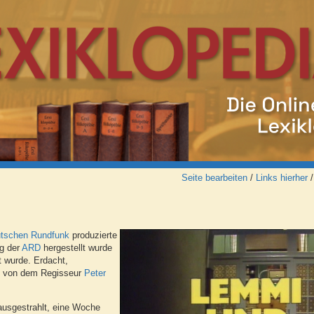
Seite bearbeiten
/
Links hierher
tschen Rundfunk
produzierte
ag der
ARD
hergestellt wurde
t wurde. Erdacht,
rie von dem Regisseur
Peter
tausgestrahlt, eine Woche