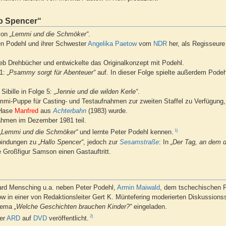
o Spencer“
on
„Lemmi und die Schmöker“
.
en Podehl und ihrer Schwester
Angelika Paetow
vom
NDR
her, als Regisseure
eb Drehbücher und entwickelte das Originalkonzept mit Podehl.
31:
„Psammy sorgt für Abenteuer“
auf. In dieser Folge spielte außerdem Podeh
 Sibille in Folge 5:
„Jennie und die wilden Kerle“
.
Lemmi-Puppe für Casting- und Testaufnahmen zur zweiten Staffel zu Verfügung
 Hase
Manfred
aus
Achterbahn
(1983) wurde.
ahmen im Dezember 1981 teil.
1)
„Lemmi und die Schmöker“
und lernte Peter Podehl kennen.
rbindungen zu
„Hallo Spencer“
, jedoch zur
Sesamstraße
: In
„Der Tag, an dem
e Großfigur Samson einen Gastauftritt.
rd Mensching u.a. neben Peter Podehl,
Armin Maiwald
, dem tschechischen F
w in einer von Redaktionsleiter Gert K. Müntefering moderierten Diskussion
hema
„Welche Geschichten brauchen Kinder?“
eingeladen.
2)
der
ARD
auf
DVD
veröffentlicht.