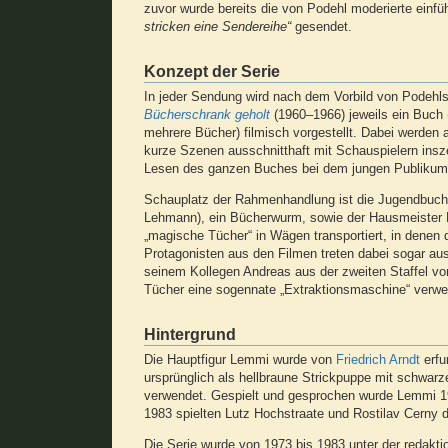
zuvor wurde bereits die von Podehl moderierte einf
stricken eine Sendereihe“
gesendet.
Konzept der Serie
In jeder Sendung wird nach dem Vorbild von Podehl
Bücherschrank geholt
(1960–1966) jeweils ein Buch 
mehrere Bücher) filmisch vorgestellt. Dabei werden 
kurze Szenen ausschnitthaft mit Schauspielern insz
Lesen des ganzen Buches bei dem jungen Publikum
Schauplatz der Rahmenhandlung ist die Jugendbuch-Ab
Lehmann), ein Bücherwurm, sowie der Hausmeister Her
„magische Tücher“ in Wägen transportiert, in denen
Protagonisten aus den Filmen treten dabei sogar aus
seinem Kollegen Andreas aus der zweiten Staffel von
Tücher eine sogennate „Extraktionsmaschine“ verwe
Hintergrund
Die Hauptfigur Lemmi wurde von
Friedrich Arndt
erfu
ursprünglich als hellbraune Strickpuppe mit schwarz
verwendet. Gespielt und gesprochen wurde Lemmi 19
1983 spielten Lutz Hochstraate und Rostilav Cerny
Die Serie wurde von 1973 bis 1983 unter der redakti