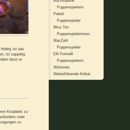
Buchstabine
Puppenspielerin
Paletti
Puppenspieler
Miss Ton
Puppenspielerinnen
MacZahl
Puppenspieler
 Hobby ist das
Elli Formelli
en, ist zappelig
rdem lässt er
Puppenspielerin
Wohnorte
Weiterführende Artikel
eren Knubbels zu
t außerdem viele
esorgungen zu