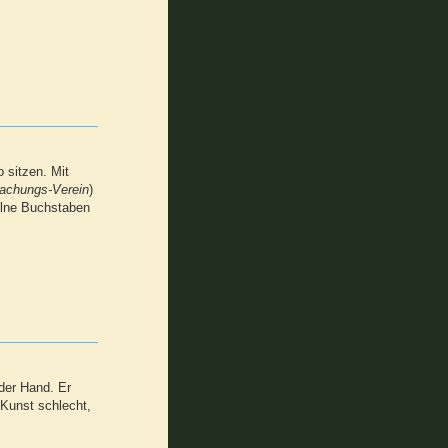
 sitzen. Mit
achungs-Verein
)
elne Buchstaben
 der Hand. Er
 Kunst schlecht,