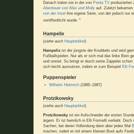
Danach traten sie in der von
Penta TV
produzierten 
Abenteuer von Max und Molly
auf. Zuletzt bekamen
von der Insel
ihre eigene Serie, von der jedoch nur 
1)
veröffentlicht wurde.
Hampelix
(
siehe auch
Hauptartikel
)
Hampelix
ist der jüngste der Knubbels und wird ger
Fußballspielen. Nur als er sich mal das linke Bein ge
und unstet. So bringt er durch seine Zappelei schon
sich leicht ausnutzen, indem er zum Beispiel
Elli Fo
Puppenspieler
Wilhelm Helmrich
(1985–1987)
Protzikowsky
(
siehe auch
Hauptartikel
)
Protzikowsky
ist ein Aufschneider der ersten Stun
ärgern. Er ist heimlich in Elli Formelli verliebt. Doc
Sachen, bei deren Vollendung dann aber jedes Mal
B
machen, rudert er mit einem kleinen Boot aufs Festl