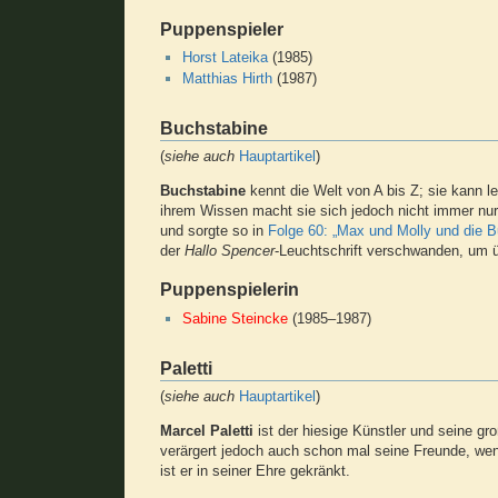
Puppenspieler
Horst Lateika
(1985)
Matthias Hirth
(1987)
Buchstabine
(
siehe auch
Hauptartikel
)
Buchstabine
kennt die Welt von A bis Z; sie kann l
ihrem Wissen macht sie sich jedoch nicht immer nur 
und sorgte so in
Folge 60: „Max und Molly und die 
der
Hallo Spencer
-Leuchtschrift verschwanden, um ü
Puppenspielerin
Sabine Steincke
(1985–1987)
Paletti
(
siehe auch
Hauptartikel
)
Marcel Paletti
ist der hiesige Künstler und seine gro
verärgert jedoch auch schon mal seine Freunde, wenn
ist er in seiner Ehre gekränkt.