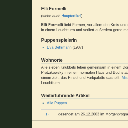
Elli Formelli
(
siehe auch
Hauptartikel
)
Elli Formelli
liebt Formen, vor allem den Kreis und d
in einem Leuchtturm und verliert außerdem gerne mal 
Puppenspielerin
Eva Behrmann
(1987)
Wohnorte
Alle sieben Knubbels leben gemeinsam in einem Dör
Protzikowsky in einem normalen Haus und Buchstabi
einem Zelt, das Pinsel und Farbpalette darstellt,
Mis
Leuchtturm.
Weiterführende Artikel
Alle Puppen
gesendet am 26.12.2003 im Morgenprog
1)