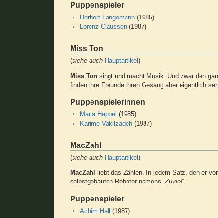
Puppenspieler
Herbert Langemann
(1985)
Lorenz Claussen
(1987)
Miss Ton
(
siehe auch
Hauptartikel
)
Miss Ton
singt und macht Musik. Und zwar den ganz
finden ihre Freunde ihren Gesang aber eigentlich se
Puppenspielerinnen
Maria Happel
(1985)
Karime Vakilzadeh
(1987)
MacZahl
(
siehe auch
Hauptartikel
)
MacZahl
liebt das Zählen. In jedem Satz, den er von
selbstgebauten Roboter namens
„Zuviel“
.
Puppenspieler
Achim Hall
(1987)