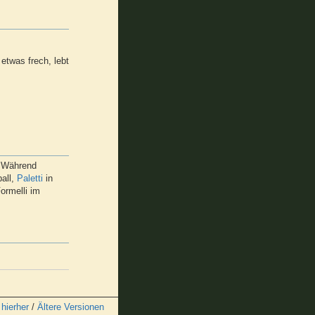
t etwas frech, lebt
. Während
all,
Paletti
in
ormelli im
 hierher
/
Ältere Versionen