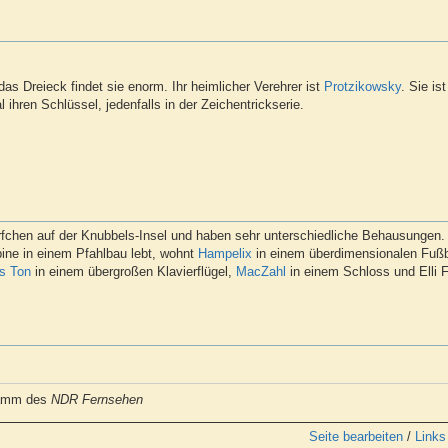
as Dreieck findet sie enorm. Ihr heimlicher Verehrer ist
Protzikowsky
. Sie is
ihren Schlüssel, jedenfalls in der Zeichentrickserie.
fchen auf der Knubbels-Insel und haben sehr unterschiedliche Behausungen
ne in einem Pfahlbau lebt, wohnt
Hampelix
in einem überdimensionalen Fußb
s Ton
in einem übergroßen Klavierflügel,
MacZahl
in einem Schloss und Elli F
ramm des
NDR Fernsehen
Seite bearbeiten
/
Links