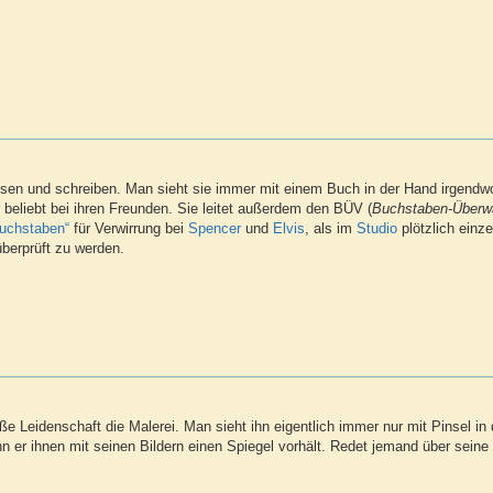
esen und schreiben. Man sieht sie immer mit einem Buch in der Hand irgendwo
beliebt bei ihren Freunden. Sie leitet außerdem den BÜV (
Buchstaben-Überw
Buchstaben“
für Verwirrung bei
Spencer
und
Elvis
, als im
Studio
plötzlich einz
berprüft zu werden.
ße Leidenschaft die Malerei. Man sieht ihn eigentlich immer nur mit Pinsel in
 er ihnen mit seinen Bildern einen Spiegel vorhält. Redet jemand über seine