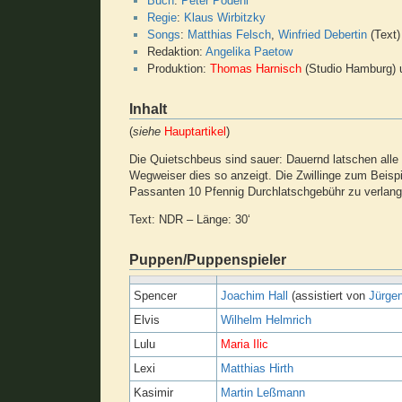
Buch
:
Peter Podehl
Regie
:
Klaus Wirbitzky
Songs
:
Matthias Felsch
,
Winfried Debertin
(Text)
Redaktion:
Angelika Paetow
Produktion:
Thomas Harnisch
(Studio Hamburg)
Inhalt
(
siehe
Hauptartikel
)
Die Quietschbeus sind sauer: Dauernd latschen alle 
Wegweiser dies so anzeigt. Die Zwillinge zum Beisp
Passanten 10 Pfennig Durchlatschgebühr zu verlange
Text: NDR – Länge: 30‘
Puppen/Puppenspieler
Spencer
Joachim Hall
(assistiert von
Jürge
Elvis
Wilhelm Helmrich
Lulu
Maria Ilic
Lexi
Matthias Hirth
Kasimir
Martin Leßmann