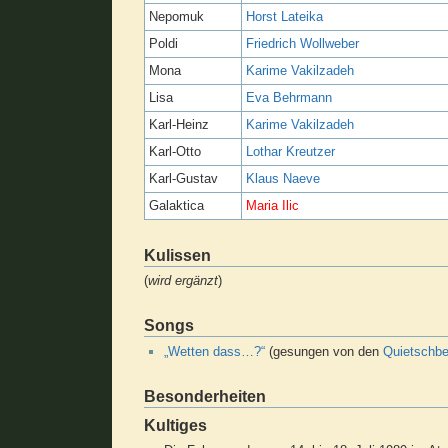
Nepomuk
Horst Lateika
Poldi
Friedrich Wollweber
Mona
Karime Vakilzadeh
Lisa
Eva Behrmann
Karl-Heinz
Karime Vakilzadeh
Karl-Otto
Lothar Kreutzer
Karl-Gustav
Klaus Naeve
Galaktica
Maria Ilic
Kulissen
(
wird ergänzt
)
Songs
„Wetten dass…?“
(gesungen von den
Quietschb
Besonderheiten
Kultiges