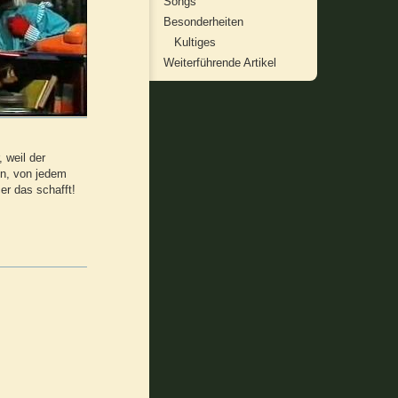
Songs
Besonderheiten
Kultiges
Weiterführende Artikel
 weil der
en, von jedem
er das schafft!