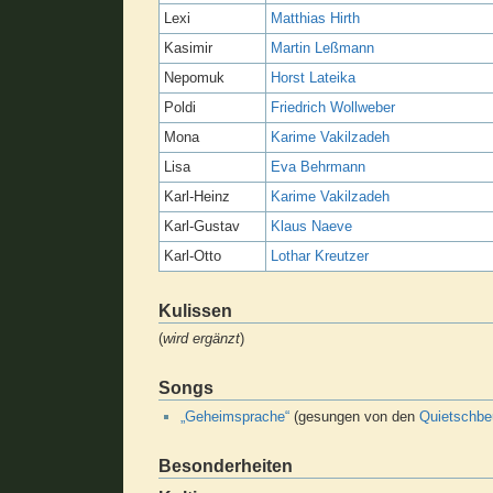
Lexi
Matthias Hirth
Kasimir
Martin Leßmann
Nepomuk
Horst Lateika
Poldi
Friedrich Wollweber
Mona
Karime Vakilzadeh
Lisa
Eva Behrmann
Karl-Heinz
Karime Vakilzadeh
Karl-Gustav
Klaus Naeve
Karl-Otto
Lothar Kreutzer
Kulissen
(
wird ergänzt
)
Songs
„Geheimsprache“
(gesungen von den
Quietschbe
Besonderheiten