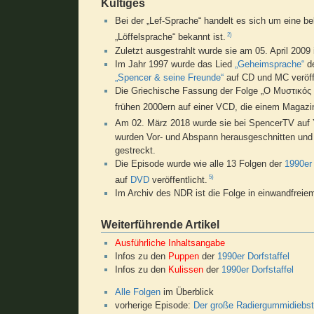
Kultiges
Bei der „Lef-Sprache“ handelt es sich um eine b
2)
„Löffelsprache“ bekannt ist.
Zuletzt ausgestrahlt wurde sie am 05. April 200
Im Jahr 1997 wurde das Lied
„Geheimsprache“
d
„Spencer & seine Freunde“
auf CD und MC veröffe
Die Griechische Fassung der Folge „Ο Μυστικός 
frühen 2000ern auf einer VCD, die einem Magazin
Am 02. März 2018 wurde sie bei SpencerTV auf Y
wurden Vor- und Abspann herausgeschnitten und d
gestreckt.
Die Episode wurde wie alle 13 Folgen der
1990er 
5)
auf
DVD
veröffentlicht.
Im Archiv des NDR ist die Folge in einwandfrei
Weiterführende Artikel
Ausführliche Inhaltsangabe
Infos zu den
Puppen
der
1990er Dorfstaffel
Infos zu den
Kulissen
der
1990er Dorfstaffel
Alle Folgen
im Überblick
vorherige Episode:
Der große Radiergummidiebst