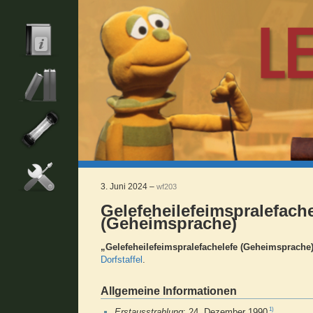
3. Juni 2024 –
wf203
Gelefeheilefeimspralefache
(Geheimsprache)
„Gelefeheilefeimspralefachelefe (Geheimsprache
Dorfstaffel
.
Allgemeine Informationen
1)
Erstausstrahlung
: 24. Dezember 1990