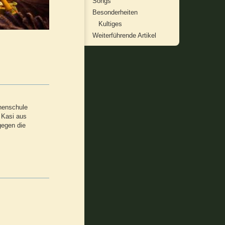
Songs
Besonderheiten
Kultiges
Weiterführende Artikel
chenschule
s Kasi aus
gegen die