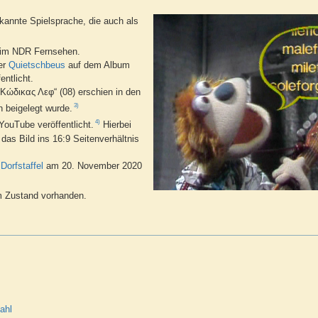
ekannte Spielsprache, die auch als
9 im NDR Fernsehen.
er
Quietschbeus
auf dem Album
ntlicht.
Κώδικας Λεφ“ (08) erschien in den
3)
 beigelegt wurde.
4)
ouTube veröffentlicht.
Hierbei
as Bild ins 16:9 Seitenverhältnis
Dorfstaffel
am 20. November 2020
em Zustand vorhanden.
ahl