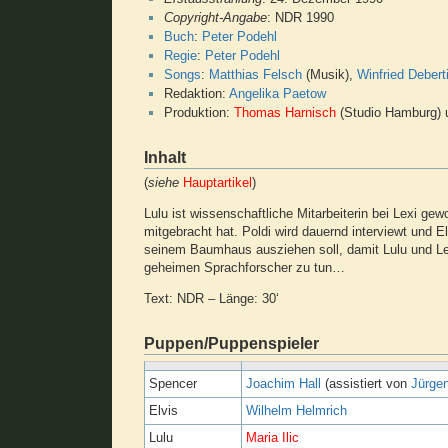
Copyright-Angabe
: NDR 1990
Buch
:
Peter Podehl
Regie
:
Peter Podehl
Songs
:
Matthias Felsch
(Musik),
Winfried Debert
Redaktion:
Angelika Paetow
Produktion:
Thomas Harnisch
(Studio Hamburg)
Inhalt
(
siehe
Hauptartikel
)
Lulu ist wissenschaftliche Mitarbeiterin bei Lexi g
mitgebracht hat. Poldi wird dauernd interviewt und El
seinem Baumhaus ausziehen soll, damit Lulu und Lex
geheimen Sprachforscher zu tun…
Text: NDR – Länge: 30‘
Puppen/Puppenspieler
Spencer
Joachim Hall
(assistiert von
Jürge
Elvis
Wilhelm Helmrich
Lulu
Maria Ilic