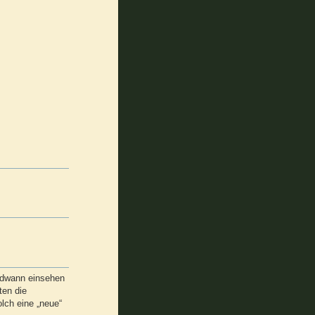
endwann einsehen
ten die
lch eine „neue“