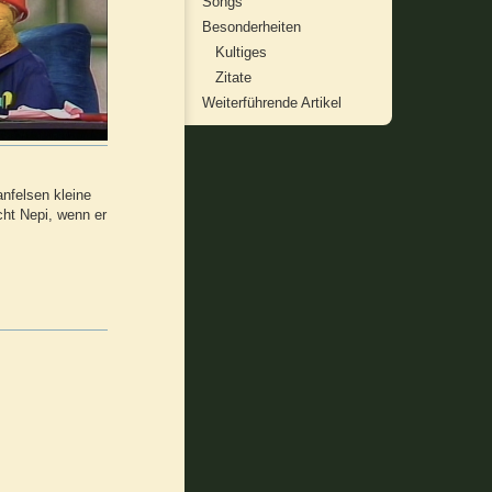
Songs
Besonderheiten
Kultiges
Zitate
Weiterführende Artikel
nfelsen kleine
ht Nepi, wenn er