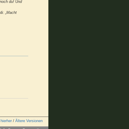
 noch du! Und
ldi:
„Macht
 hierher
/
Ältere Versionen