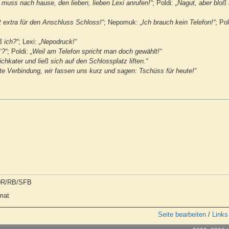
h muss nach hause, den lieben, lieben Lexi anrufen!“
; Poldi:
„Nagut, aber bloß
st extra für den Anschluss Schloss!“
; Nepomuk:
„Ich brauch kein Telefon!“
; Po
ß ich?“
; Lexi:
„Nepodruck!“
‘?“
; Poldi:
„Weil am Telefon spricht man doch gewählt!“
ichkater und ließ sich auf den Schlossplatz liften.“
te Verbindung, wir fassen uns kurz und sagen: Tschüss für heute!“
NDR/RB/SFB
rmat
Seite bearbeiten
/
Links