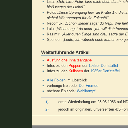
Lisa:
„Och, bitte Poldi, lass mich doch durch, ic
bloß wegen der Liebe!“
Poldi:
„Diese Sprengung hier, an Krater 17, die i
nichts! Wir sprengen für die Zukunft!“
Nepomuk:
„Schon wieder sagst du Nepi. Wie hei
Lulu:
„Wieso sagst du denn: ‚Ich will dich fressen
Kasimir:
„Aller guten Dinge sind drei, sagte der E
Spencer:
„Leute, ich wünsch euch immer eine gu
Weiterführende Artikel
Ausführliche Inhaltsangabe
Infos zu den
Puppen
der
1985er Dorfstaffel
Infos zu den
Kulissen
der
1985er Dorfstaffel
Alle Folgen
im Überblick
vorherige Episode:
Der Fremde
nächste Episode:
Wahlkampf
erste Wiederholung am 23.05.1986 auf 
1)
jedoch im originalen, unverzerrten 4:3-Fo
2)