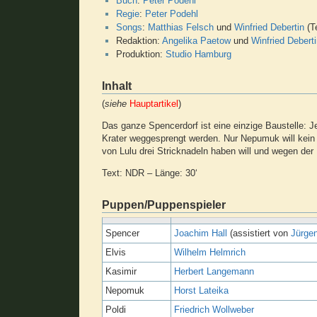
Buch
:
Peter Podehl
Regie
:
Peter Podehl
Songs
:
Matthias Felsch
und
Winfried Debertin
(T
Redaktion:
Angelika Paetow
und
Winfried Debert
Produktion:
Studio Hamburg
Inhalt
(
siehe
Hauptartikel
)
Das ganze Spencerdorf ist eine einzige Baustelle: 
Krater weggesprengt werden. Nur Nepumuk will kein 
von Lulu drei Stricknadeln haben will und wegen der
Text: NDR – Länge: 30‘
Puppen/Puppenspieler
Spencer
Joachim Hall
(assistiert von
Jürge
Elvis
Wilhelm Helmrich
Kasimir
Herbert Langemann
Nepomuk
Horst Lateika
Poldi
Friedrich Wollweber