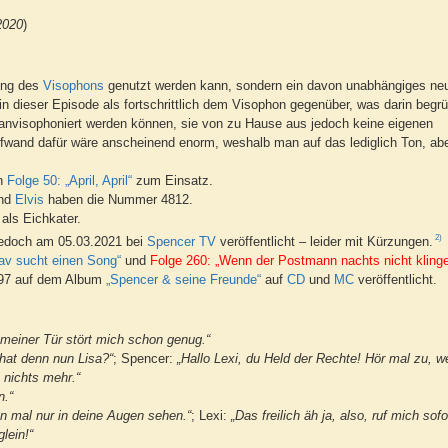
 2020
)
lung des
Visophons
genutzt werden kann, sondern ein davon unabhängiges ne
in dieser Episode als fortschrittlich dem Visophon gegenüber, was darin begrü
anvisophoniert werden können, sie von zu Hause aus jedoch keine eigenen
fwand dafür wäre anscheinend enorm, weshalb man auf das lediglich Ton, abe
in
Folge 50: „April, April“
zum Einsatz.
nd
Elvis
haben die Nummer 4812.
als Eichkater.
2)
jedoch am 05.03.2021 bei
Spencer TV
veröffentlicht – leider mit Kürzungen.
tav sucht einen Song“
und
Folge 260: „Wenn der Postmann nachts nicht klinge
997 auf dem Album
„Spencer & seine Freunde“
auf
CD
und
MC
veröffentlicht.
an meiner Tür stört mich schon genug.“
hat denn nun Lisa?“
; Spencer:
„Hallo Lexi, du Held der Rechte! Hör mal zu, w
s nichts mehr.“
n.“
ben mal nur in deine Augen sehen.“
; Lexi:
„Das freilich äh ja, also, ruf mich sof
lein!“