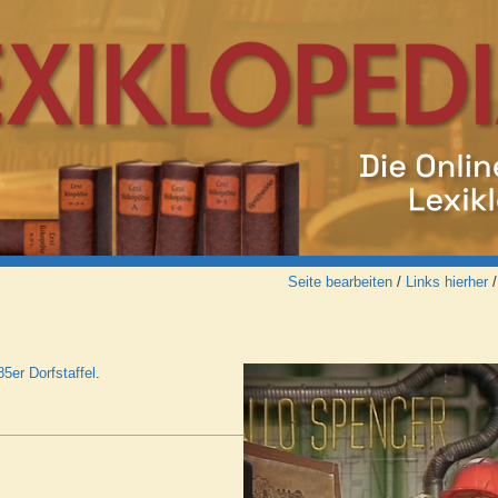
Seite bearbeiten
/
Links hierher
85er Dorfstaffel
.