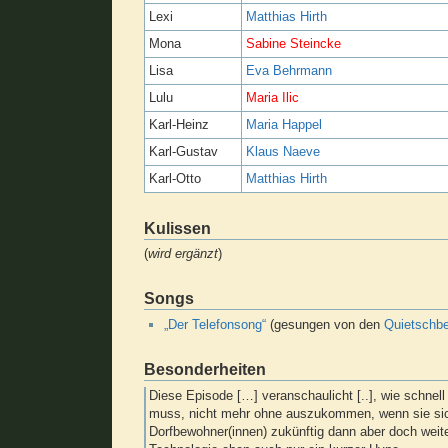
Lexi
Matthias Hirth
Mona
Sabine Steincke
Lisa
Eva Behrmann
Lulu
Maria Ilic
Karl-Heinz
Maria Happel
Karl-Gustav
Klaus Naeve
Karl-Otto
Matthias Hirth
Kulissen
(
wird ergänzt
)
Songs
„Der Telefonsong“
(gesungen von den
Quietschb
Besonderheiten
Diese Episode […] veranschaulicht [..], wie schne
muss, nicht mehr ohne auszukommen, wenn sie sich 
Dorfbewohner(innen) zukünftig dann aber doch weit