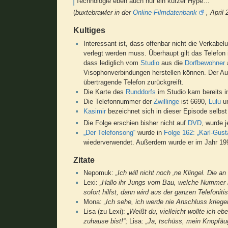
Technologie eben auch nur ein kurzer Hype…
(
buxtebrawler in der
Online-Filmdatenbank
, April
Kultiges
Interessant ist, dass offenbar nicht die Verkabe
verlegt werden muss. Überhaupt gilt das Telefon 
dass lediglich vom
Studio
aus die
Dorfbewohner
Visophonverbindungen herstellen können. Der Au
übertragende Telefon zurückgreift.
Die Karte des
Runddorfs
im Studio kam bereits 
Die Telefonnummer der
Zwillinge
ist 6690,
Lulu
u
Kasimir
bezeichnet sich in dieser Episode selbst 
Die Folge erschien bisher nicht auf
DVD
, wurde 
„Der Telefonsong“
wurde in
Folge 162: „Karl-Gus
wiederverwendet. Außerdem wurde er im Jahr 1
Zitate
Nepomuk:
„Ich will nicht noch ‚ne Klingel. Die 
Lexi:
„Hallo ihr Jungs vom Bau, welche Nummer 
sofort hilfst, dann wird aus der ganzen Telefoniti
Mona:
„Ich sehe, ich werde nie Anschluss kriege
Lisa (zu Lexi):
„Weißt du, vielleicht wollte ich e
zuhause bist!“
; Lisa:
„Ja, tschüss, mein Knopfäug