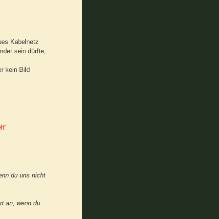
ues Kabelnetz
ndet sein dürfte,
r kein Bild
lt“
enn du uns nicht
ort an, wenn du