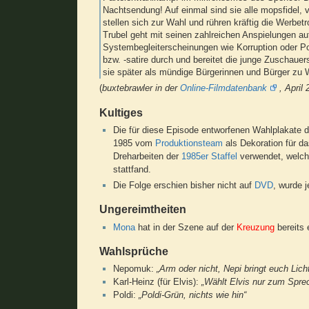
Nachtsendung! Auf einmal sind sie alle mopsfidel, 
stellen sich zur Wahl und rühren kräftig die Werbe
Trubel geht mit seinen zahlreichen Anspielungen au
Systembegleiterscheinungen wie Korruption oder Po
bzw. -satire durch und bereitet die junge Zuschauer
sie später als mündige Bürgerinnen und Bürger zu 
(
buxtebrawler in der
Online-Filmdatenbank
, April
Kultiges
Die für diese Episode entworfenen Wahlplakate 
1985 vom
Produktionsteam
als Dekoration für d
Dreharbeiten der
1985er Staffel
verwendet, welch
stattfand.
Die Folge erschien bisher nicht auf
DVD
, wurde 
Ungereimtheiten
Mona
hat in der Szene auf der
Kreuzung
bereits 
Wahlsprüche
Nepomuk:
„Arm oder nicht, Nepi bringt euch Lich
Karl-Heinz (für Elvis):
„Wählt Elvis nur zum Sprec
Poldi:
„Poldi-Grün, nichts wie hin“