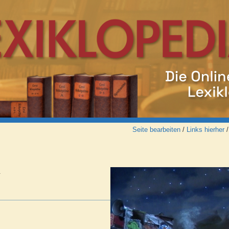
Seite bearbeiten
/
Links hierher
.