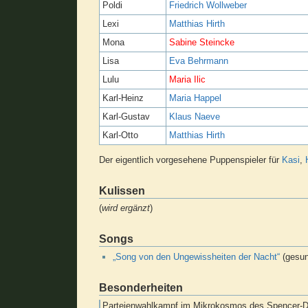
Poldi
Friedrich Wollweber
Lexi
Matthias Hirth
Mona
Sabine Steincke
Lisa
Eva Behrmann
Lulu
Maria Ilic
Karl-Heinz
Maria Happel
Karl-Gustav
Klaus Naeve
Karl-Otto
Matthias Hirth
Der eigentlich vorgesehene Puppenspieler für
Kasi
,
Kulissen
(
wird ergänzt
)
Songs
„Song von den Ungewissheiten der Nacht“
(gesu
Besonderheiten
Parteienwahlkampf im Mikrokosmos des Spencer-Do