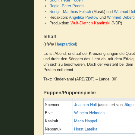
Buch
:
Peter Podehl
Regie
:
Peter Podehl
Songs
:
Matthias Felsch
(Musik) und
Winfried De
Redaktion:
Angelika Paetow
und
Winfried Debert
Produktion:
Wulf-Dietrich Kaminski
(NDR)
Inhalt
(
siehe
Hauptartikel
)
Es ist Abend, und auf der Kreuzung singen die Quiet
und dreht den Sängern das Licht ab, mit dem Erfolg,
um sich zu beschweren. Doch der versteht bei dem 
Posten entbrennt …
Text: Kinderkanal (ARD/ZDF) – Länge: 30‘
Puppen/Puppenspieler
Spencer
Joachim Hall
(assistiert von
Jürge
Elvis
Wilhelm Helmrich
Kasimir
Maria Happel
Nepomuk
Horst Lateika