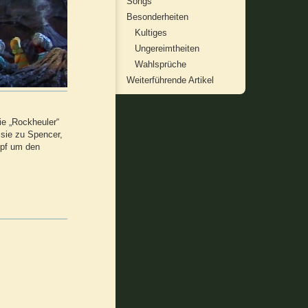
Songs
Besonderheiten
Kultiges
Ungereimtheiten
Wahlsprüche
Weiterführende Artikel
ie „Rockheuler“
 sie zu Spencer,
mpf um den