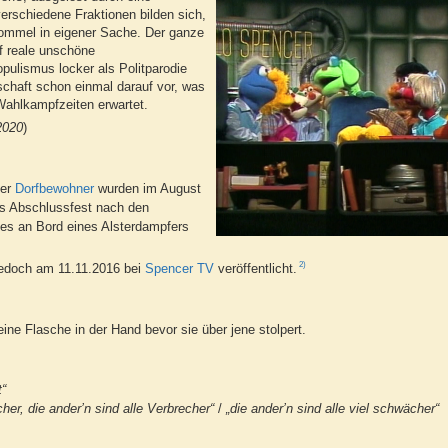
verschiedene Fraktionen bilden sich,
trommel in eigener Sache. Der ganze
f reale unschöne
pulismus locker als Politparodie
schaft schon einmal darauf vor, was
Wahlkampfzeiten erwartet.
 2020
)
der
Dorfbewohner
wurden im August
as Abschlussfest nach den
es an Bord eines Alsterdampfers
2)
jedoch am 11.11.2016 bei
Spencer TV
veröffentlicht.
eine Flasche in der Hand bevor sie über jene stolpert.
t“
her, die ander’n sind alle Verbrecher“
/
„die ander’n sind alle viel schwächer“