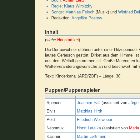
Buch
:
Achim Lenz
Regie
:
Klaus Wirbitzky
Songs
:
Matthias Felsch
(Musik) und
Winfried De
Redaktion:
Angelika Paetow
Inhalt
(
siehe
Hauptartikel
)
Die Dorfbewohner stöhnen unter einer Hitzeperiode. A
lautes Geräusch gestört. Dirket aus dem Himmel ist ein
aus dem Weltall gekommen ist. Große Meteoriten kö
Wetterveränderungswünsche an und beschwört mit w
Text: Kinderkanal (ARD/ZDF) – Länge: 30‘
Puppen/Puppenspieler
Spencer
Joachim Hall
(assistiert von
Jürge
Elvis
Matthias Hirth
Poldi
Friedrich Wollweber
Nepomuk
Horst Lateika
(assistiert von
Maria 
Kasimir
Martin Leßmann