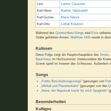
Lexi
Lorenz Claussen
Karl-Heinz
Karime Vakilzadeh
Karl-Gustav
Klaus Naeve
Karl-Otto
Lothar Kreutzer
Während des
Quietschbeu-Songs
wird
Elvis
teilweis
Stäbe geführten Armen.
Matthias Hirth
wurde in die
Kulissen
Diese Folge zeigt als Hauptschauplätze das
Studio
,
Baumhaus
im Hochsommer. Insbesondere die Kraterlan
Szene spielt im Inneren des Schlosses. Außerdem w
Songs
„Poldis Beschwörungssongs“
(gesungen von
Pol
„Weltall und Planetenbahn“
(gesungen von den
Q
„Hurra, der Nepomuk kocht für mich Spaghetti“
(
Besonderheiten
Kultiges