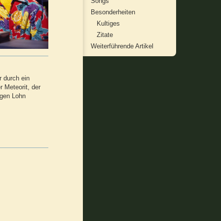
Songs
Besonderheiten
Kultiges
Zitate
Weiterführende Artikel
r durch ein
r Meteorit, der
egen Lohn