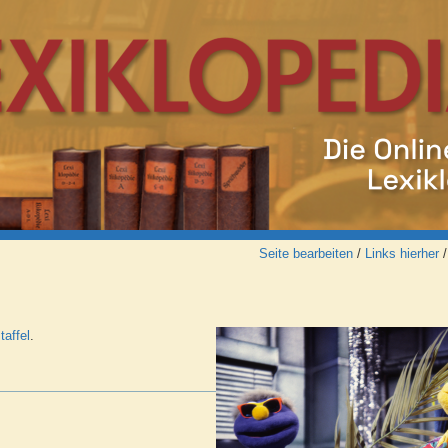
Seite bearbeiten
/
Links hierher
taffel
.