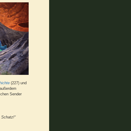
hichte
(227) und
 außerdem
ischen Sender
 Schatz!“