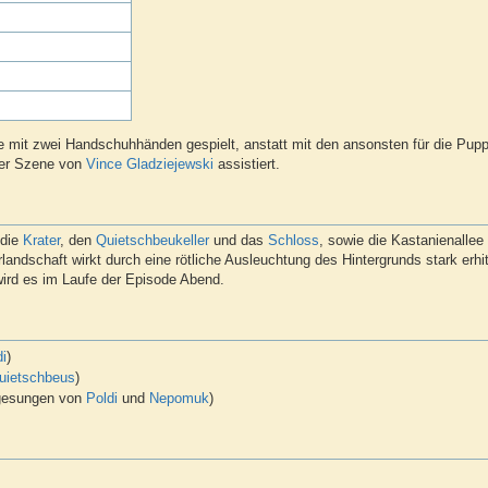
e mit zwei Handschuhhänden gespielt, anstatt mit den ansonsten für die Pupp
ser Szene von
Vince Gladziejewski
assistiert.
 die
Krater
, den
Quietschbeukeller
und das
Schloss
, sowie die Kastanienallee
dschaft wirkt durch eine rötliche Ausleuchtung des Hintergrunds stark erhitz
ird es im Laufe der Episode Abend.
di
)
uietschbeus
)
gesungen von
Poldi
und
Nepomuk
)