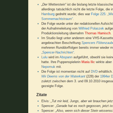
„Der Wetterstein“
ist die bislang letzte klassische
allerdings tatsächlich nicht die letzte Folge, d
Hamburg
gedreht wurde; dies war
Folge 225: „Wir
Sommernachtstraum“
.
Die Folge wurde unter der redaktionellen Aufsich
der Aufnahmeleitung von
Wilfried Polaszek
aufge
Produktionsleitung übernahm
Thomas Harnisch
.
Im Studio liegt unter anderem eine VHS-Kassette 
angebrachten Beschriftung
Spencers Flötenzaub
mehreren Runddorffolgen bereits immer wieder m
„Spencer-Nachrichten“
.
Lulu
wird im
Abspann
aufgeführt, obwohl sie keine
hatte. Ihre Puppenspielerin
Maria Ilic
wirkte aber 
Nepomuk
mit.
Die Folge ist momentan nicht auf
DVD
erhältlic
Wir Deerns von der Waterkant
(228) der
1994er D
zuletzt zwischen dem 3. und 09.10.2010 insgesa
gezeigte Folge.
Zitate
Elvis:
„Tut mir leid, Jungs, aber wir brauchen jet
Spencer:
„Gerade hat es noch gegossen, jetzt is
Spencer:
„Also, wenn sich dieser Stein wissensch