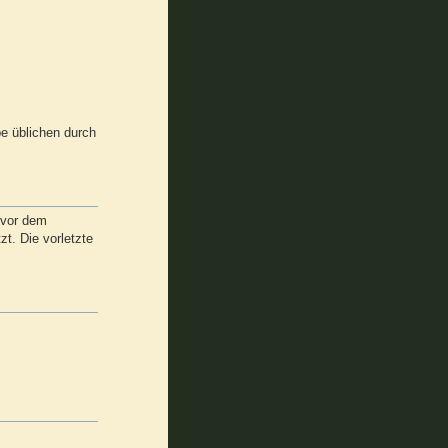
e üblichen durch
 vor dem
t. Die vorletzte