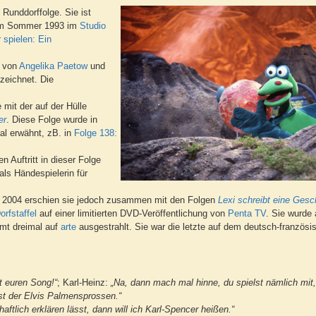
 Runddorffolge. Sie ist
ie im Sommer 1993 im
Studio
 spielen: Ein
t von
Angelika Paetow
und
zeichnet. Die
mit der auf der Hülle
er
. Diese Folge wurde in
al erwähnt, zB. in
Folge 138:
n Auftritt in dieser Folge
als Händespielerin für
h. 2004 erschien sie jedoch zusammen mit den Folgen
Lexi schreibt eine Gesc
orfstaffel
auf einer limitierten DVD-Veröffentlichung von
Penta TV
. Sie wurde
mt dreimal auf
arte
ausgestrahlt. Sie war die letzte auf dem deutsch-französ
zt euren Song!“
; Karl-Heinz:
„Na, dann mach mal hinne, du spielst nämlich mit,
st der Elvis Palmensprossen.“
aftlich erklären lässt, dann will ich Karl-Spencer heißen.“